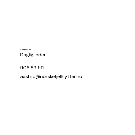
Åshild Reien
Daglig leder
906 89 511
aashild@norskefjellhytter.no