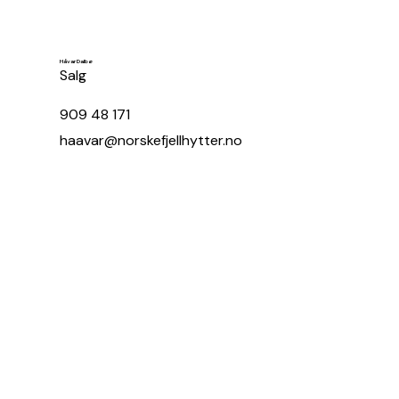
Håvar Dalbø
Salg
909 48 171
haavar@norskefjellhytter.no