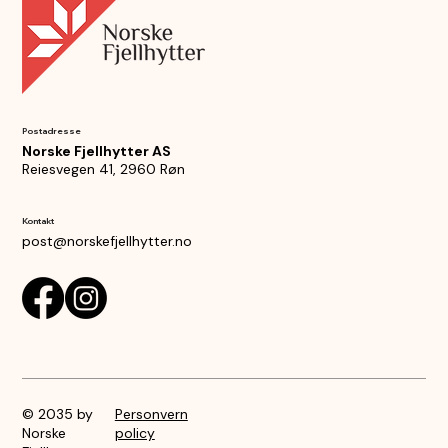
Postadresse
Norske Fjellhytter AS
Reiesvegen 41, 2960 Røn
Kontakt
post@norskefjellhytter.no
© 2035 by
Personvern
Norske
policy