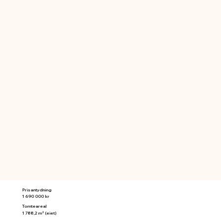
Prisantydning
1 690 000 kr
Tomteareal
1 788,2 m² (eiet)