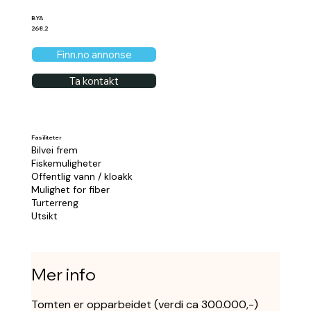
BYA
268,2
Finn.no annonse
Ta kontakt
Fasiliteter
Bilvei frem
Fiskemuligheter
Offentlig vann / kloakk
Mulighet for fiber
Turterreng
Utsikt
Mer info
Tomten er opparbeidet (verdi ca 300.000,-)