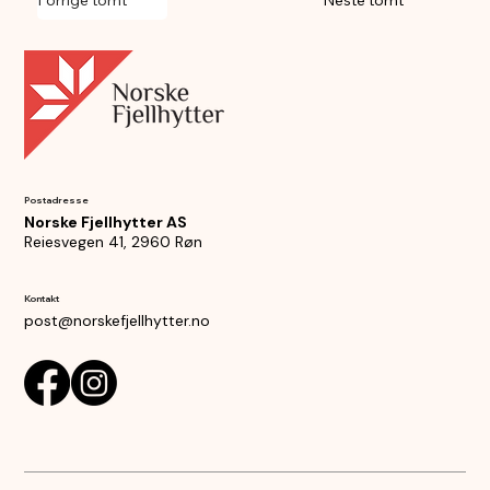
Forrige tomt
Neste tomt
Postadresse
Norske Fjellhytter AS
Reiesvegen 41, 2960 Røn
Kontakt
post@norskefjellhytter.no