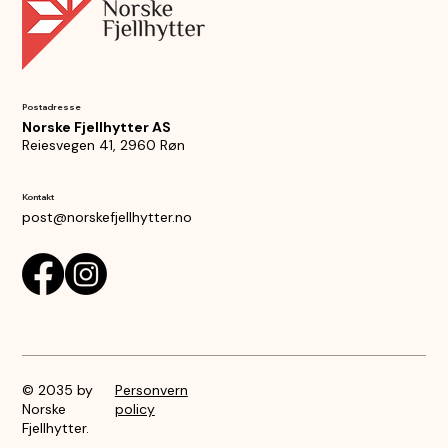
Postadresse
Norske Fjellhytter AS
Reiesvegen 41, 2960 Røn
Kontakt
post@norskefjellhytter.no
© 2035 by
Personvern
Norske
policy
Fjellhytter.