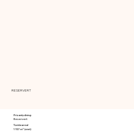
RESERVERT
Prisantydning
Reservert
Tomteareal
1 157 m² (eiet)